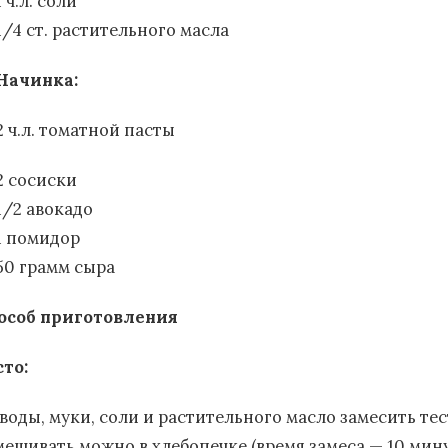
1 ч.л. соли
1/4 ст. растительного масла
Начинка:
2 ч.л. томатной пасты
2 сосиски
1/2 авокадо
1 помидор
50 грамм сыра
особ приготовления
сто:
 воды, муки, соли и растительного масло замесить тес
мешивать можно в хлебопечке (время замеса — 10 мину