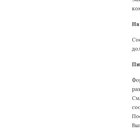
ко
На
Со
до
Пи
Фо
ра
См
со
По
Вы