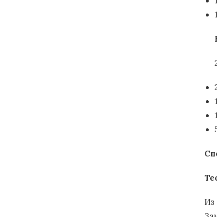
Сп
Те
Из
За