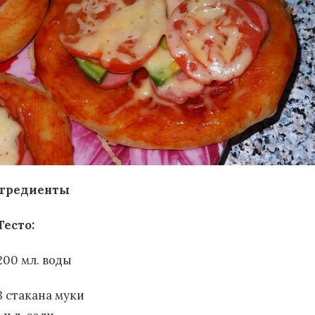
гредиенты
Тесто:
200 мл. воды
3 стакана муки