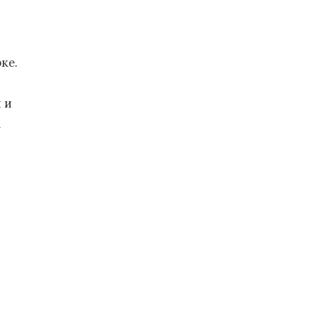
ке.
 и
а