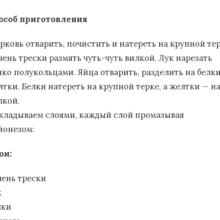
особ приготовления
рковь отварить, почистить и натереть на крупной тер
чень трески размять чуть-чуть вилкой. Лук нарезать
нко полукольцами. Яйца отварить, разделить на белки
лтки. Белки натереть на крупной терке, а желтки — н
лкой.
кладываем слоями, каждый слой промазывая
йонезом:
ои:
чень трески
к
лки