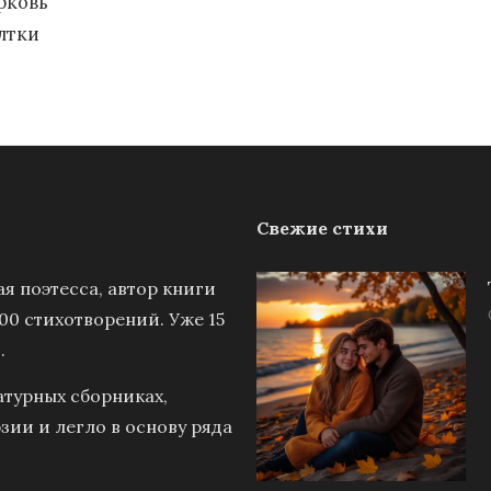
рковь
лтки
Свежие стихи
я поэтесса, автор книги
00 стихотворений. Уже 15
.
атурных сборниках,
зии и легло в основу ряда