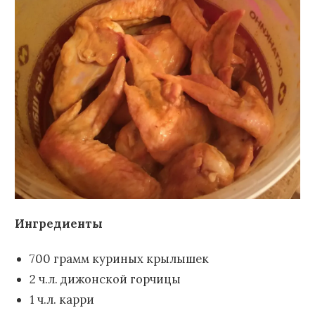
Ингредиенты
700 грамм куриных крылышек
2 ч.л. дижонской горчицы
1 ч.л. карри