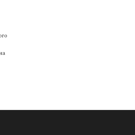
ого
на