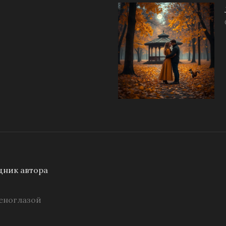
ник автора
еноглазой