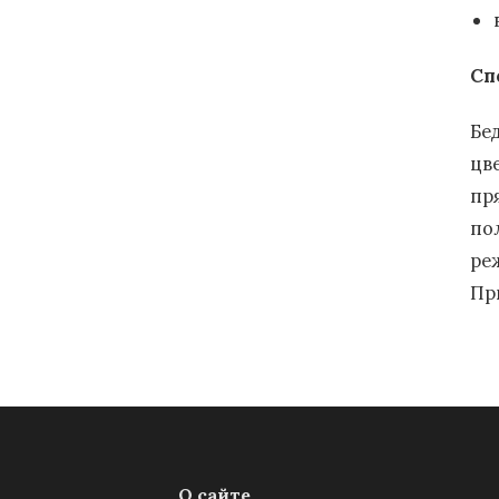
Сп
Бе
цв
пр
по
ре
Пр
О сайте