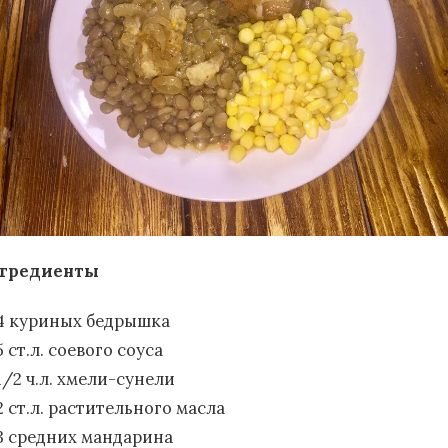
гредиенты
4 куриных бедрышка
5 ст.л. соевого соуса
1/2 ч.л. хмели-сунели
2 ст.л. растительного масла
3 средних мандарина