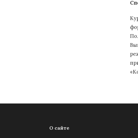
Сп
Ку
фо
По
Вып
ре
пр
«К
О сайте