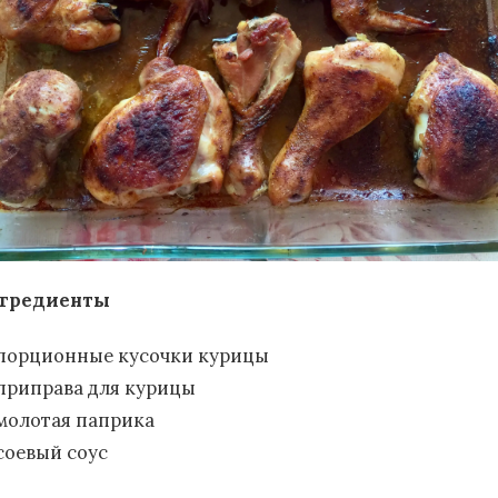
гредиенты
порционные кусочки курицы
приправа для курицы
молотая паприка
соевый соус