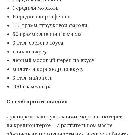
1 средняя морковь
6 средних картофелин
150 грамм стручковой фасоли
50 грамм сливочного масла
3 ст.л. соевого соуса
соль по вкусу
черный молотый перец по вкусу
молотый кориандр по вкусу
3 ст.л. майонеза
100 грамм сыра
Способ приготовления
Лук нарезать полукольцами, морковь потереть
на крупной терке. На растительном масле
обжарить до прозрачности лук, а затем добавить