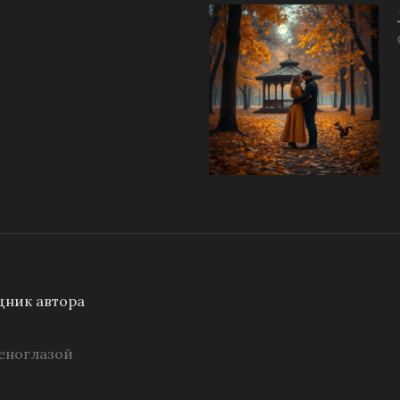
ник автора
еноглазой