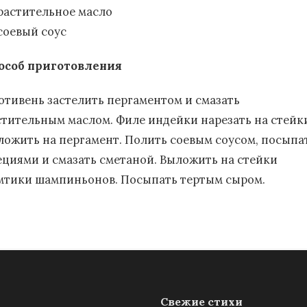
растительное масло
соевый соус
особ приготовления
отивень застелить пергаментом и смазать
стительным маслом. Филе индейки нарезать на стейк
ложить на пергамент. Полить соевым соусом, посыпа
ециями и смазать сметаной. Выложить на стейки
мтики шампиньонов. Посыпать тертым сыром.
Свежие стихи