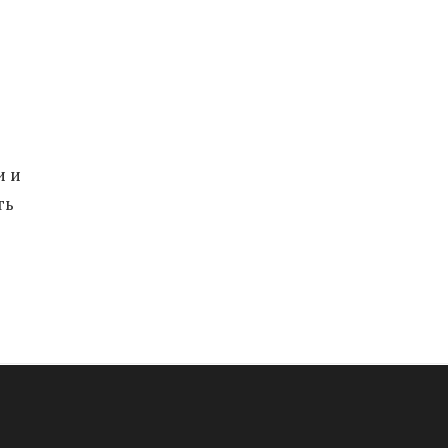
и и
ть