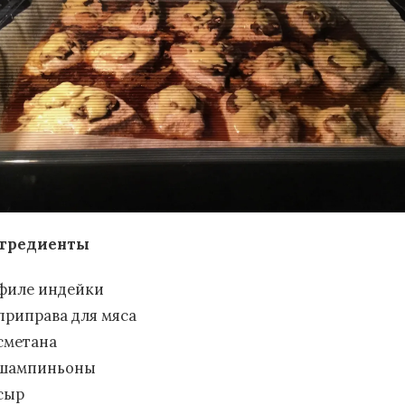
гредиенты
филе индейки
приправа для мяса
сметана
шампиньоны
сыр