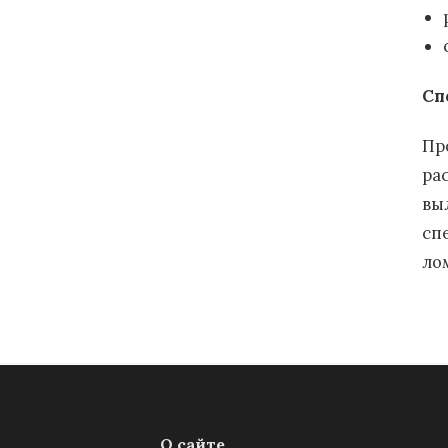
Сп
Пр
ра
вы
сп
ло
О сайте