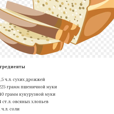
гредиенты
1,5 ч.л. сухих дрожжей
225 грамм пшеничной муки
40 грамм кукурузной муки
4 ст.л. овсяных хлопьев
1 ч.л. соли