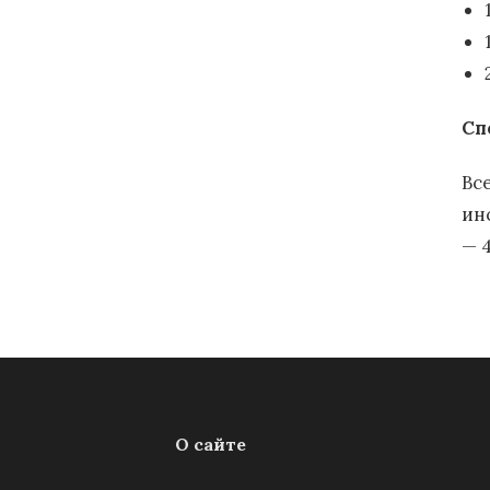
Сп
Вс
ин
— 
О сайте