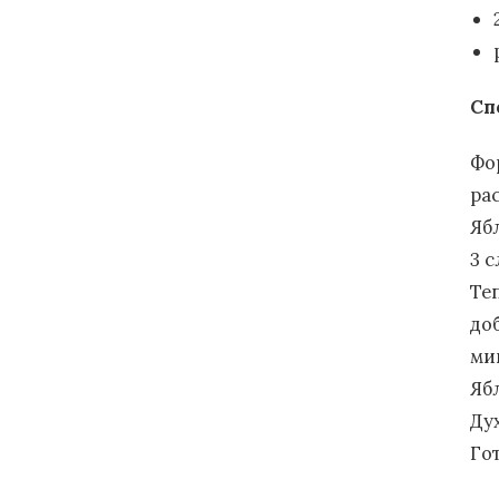
Сп
Фо
ра
Яб
3 с
Те
до
ми
Яб
Дух
Го