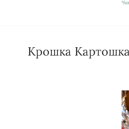
Чи
Крошка Картошк