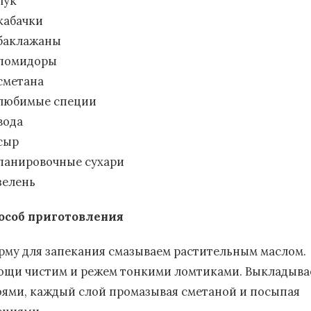
лук
кабачки
баклажаны
помидоры
сметана
любимые специи
вода
сыр
панировочные сухари
зелень
особ приготовления
рму для запекания смазываем растительным маслом.
ощи чистим и режем тонкими ломтиками. Выкладыва
оями, каждый слой промазывая сметаной и посыпая