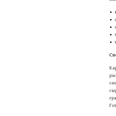
Сп
Ка
ра
сп
сы
гра
Го