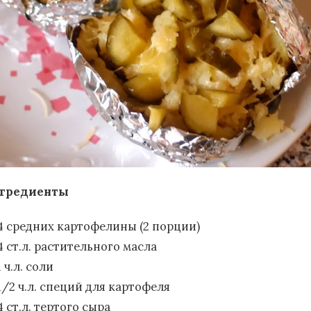
гредиенты
4 средних картофелины (2 порции)
4 ст.л. растительного масла
1 ч.л. соли
1/2 ч.л. специй для картофеля
4 ст.л. тертого сыра