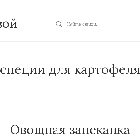
зой
специи для картофел
Овощная запеканка