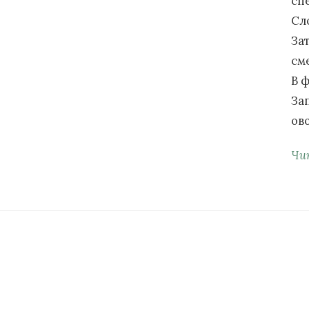
сп
Сл
За
см
В ф
За
ов
Чи