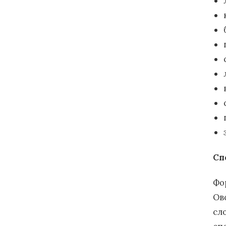
Сп
Фо
Ов
сл