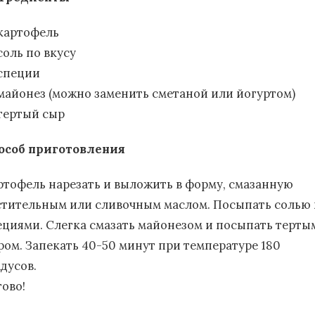
картофель
соль по вкусу
специи
майонез (можно заменить сметаной или йогуртом)
тертый сыр
особ приготовления
ртофель нарезать и выложить в форму, смазанную
стительным или сливочным маслом. Посыпать солью 
ециями. Слегка смазать майонезом и посыпать терты
ром. Запекать 40-50 минут при температуре 180
дусов.
тово!