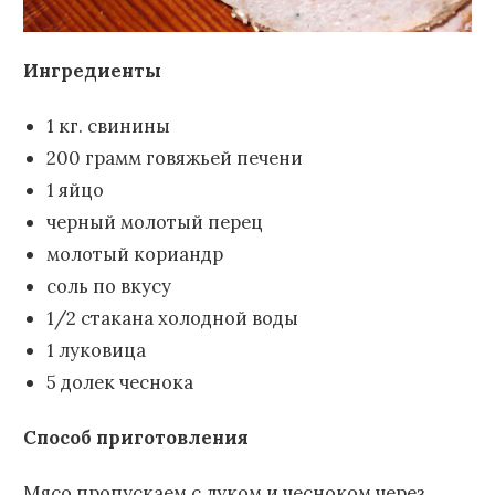
Ингредиенты
1 кг. свинины
200 грамм говяжьей печени
1 яйцо
черный молотый перец
молотый кориандр
соль по вкусу
1/2 стакана холодной воды
1 луковица
5 долек чеснока
Способ приготовления
Мясо пропускаем с луком и чесноком через