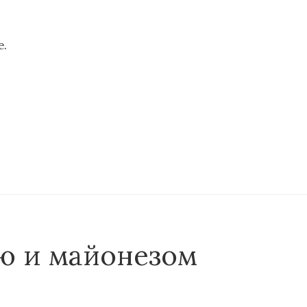
е.
ю и майонезом