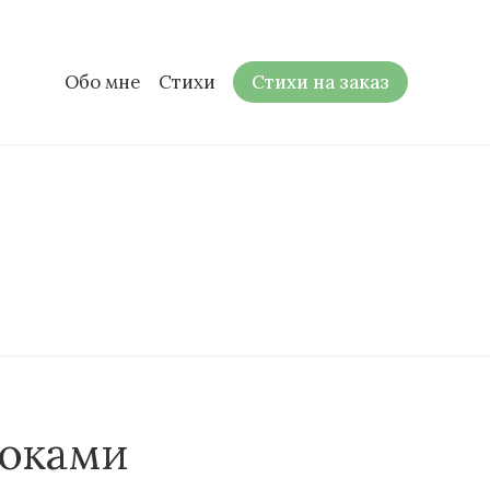
Обо мне
Стихи
Стихи на заказ
локами