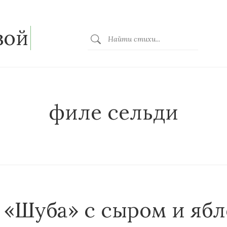
зой
филе сельди
 «Шуба» с сыром и яб