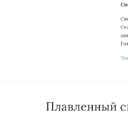
Сп
Св
Се
за
Го
Чи
Плавленный с