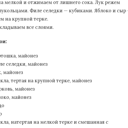
на мелкой и отжимаем от лишнего сока. Лук режем
лукольцами. Филе селедки — кубиками. Яблоко и сыр
ем на крупной терке.
кладываем все слоями.
ои:
ртошка, майонез
ле селедки, майонез
к, майонез
екла, тертая на крупной терке, майонез
рковь, майонез
локо, майонез
цо
р
екла, натертая на мелкой терке и смешанная с