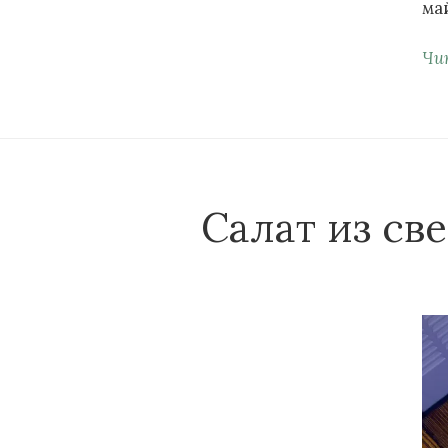
ма
Чи
Салат из св