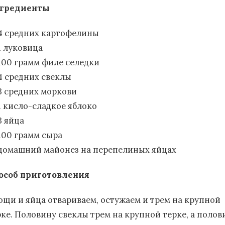
гредиенты
4 средних картофелины
1 луковица
100 грамм филе селедки
4 средних свеклы
3 средних моркови
1 кисло-сладкое яблоко
3 яйца
100 грамм сыра
домашний майонез на перепелиных яйцах
особ приготовления
ощи и яйца отвариваем, остужаем и трем на крупной
рке. Половину свеклы трем на крупной терке, а полов