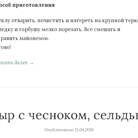
особ приготовления
еклу отварить, почистить и натереть на крупной терк
ледку и горбушу мелко порезать. Все смешать и
править майонезом.
тово!
тать далее →
ыр с чесноком, сельдь
Опубликовано
15.04.2018