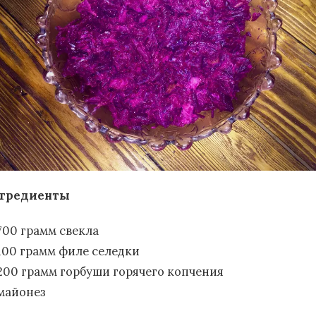
гредиенты
700 грамм свекла
100 грамм филе селедки
200 грамм горбуши горячего копчения
майонез