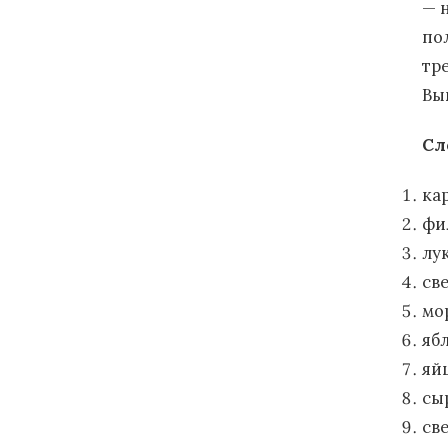
— 
по
тр
Вы
Сл
ка
фи
лу
св
мо
яб
яй
сы
св