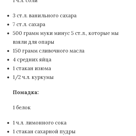
1 ч.л. соли
3 ст.л. ванильного сахара
7 ст.л. сахара
500 грамм муки минус 5 ст.л., которые мы
взяли для опары
150 грамм сливочного масла
4 средних яйца
1 стакан изюма
1/2 ч.л. куркумы
Помадка:
1 белок
1 ч.л. лимонного сока
1 стакан сахарной пудры