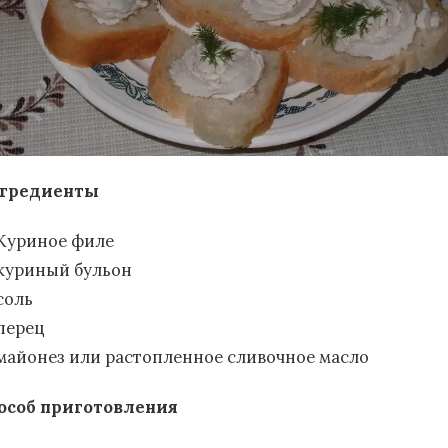
гредиенты
Куриное филе
куриный бульон
соль
перец
майонез или растопленное сливочное масло
особ приготовления