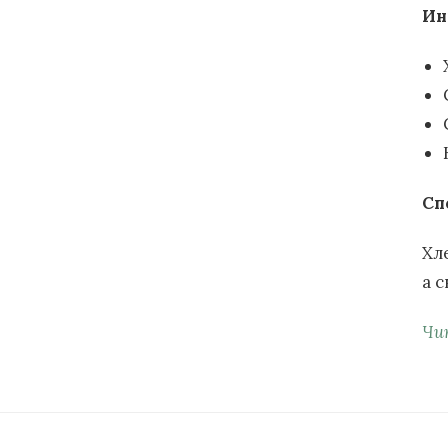
Ин
Сп
Хл
а с
Чи