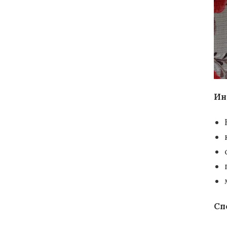
Ин
Сп