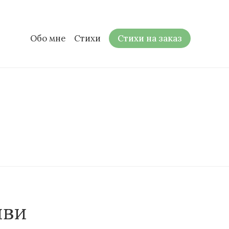
Обо мне
Стихи
Стихи на заказ
иви