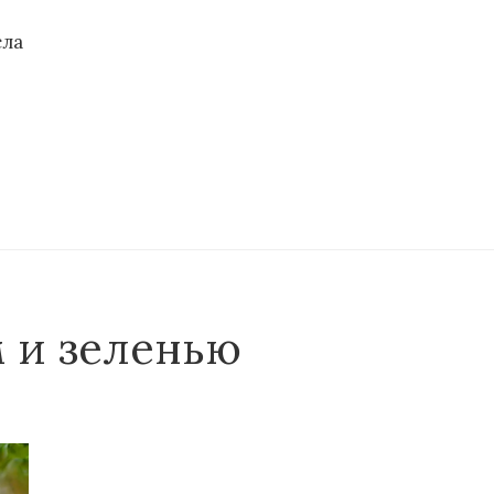
сла
 и зеленью