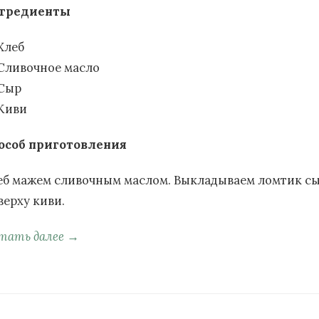
гредиенты
Хлеб
Сливочное масло
Сыр
Киви
особ приготовления
еб мажем сливочным маслом. Выкладываем ломтик сы
верху киви.
тать далее →