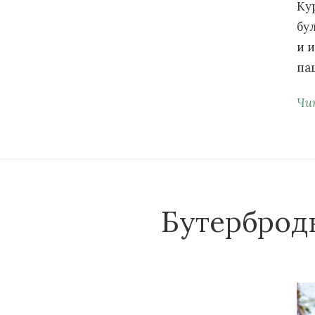
Ку
бу
и 
па
Чи
Бутерброд