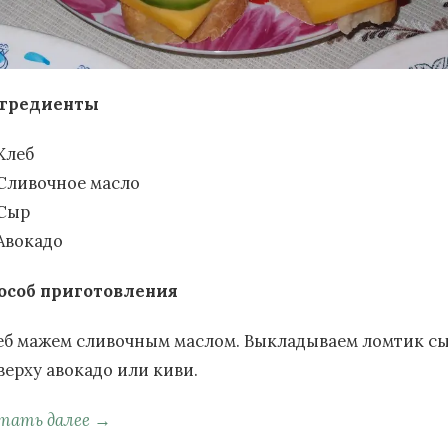
гредиенты
Хлеб
Сливочное масло
Сыр
Авокадо
особ приготовления
еб мажем сливочным маслом. Выкладываем ломтик сы
верху авокадо или киви.
тать далее →