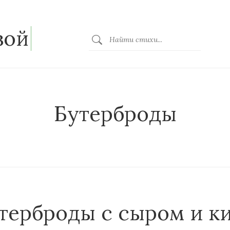
зой
Бутерброды
терброды с сыром и к