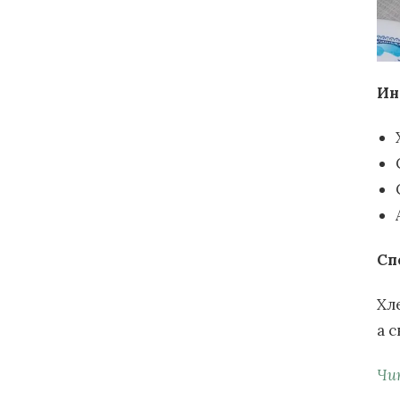
Ин
Сп
Хл
а с
Чи